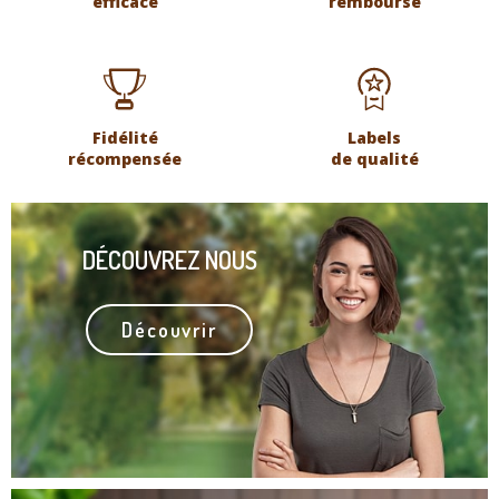
éfficace
remboursé
Fidélité
Labels
récompensée
de qualité
DÉCOUVREZ NOUS
Découvrir