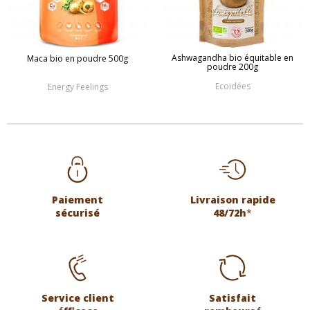
Ashwagandha bio équitable en
Maca bio en poudre 500g
poudre 200g
Ecoidées
Energy Feelings
Paiement
Livraison rapide
sécurisé
48/72h
*
Service client
Satisfait