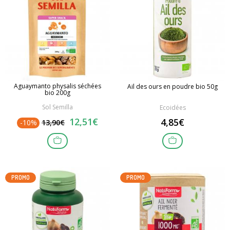
Aguaymanto physalis séchées
Ail des ours en poudre bio 50g
bio 200g
Sol Semilla
Ecoidées
12,51€
4,85€
-10%
13,90€
PROMO
PROMO