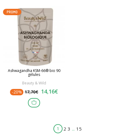
PROMO
Ashwagandha KSM-66® bio 90
gélules
Beauty & Wild
14,16€
-20%
17,70€
1
2
3
...
15