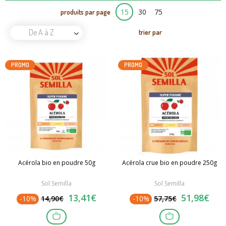
15
30
75
produits par page
De A à Z
trier par
PROMO
PROMO
Acérola bio en poudre 50g
Acérola crue bio en poudre 250g
Sol Semilla
Sol Semilla
13,41€
51,98€
-10%
14,90€
-10%
57,75€