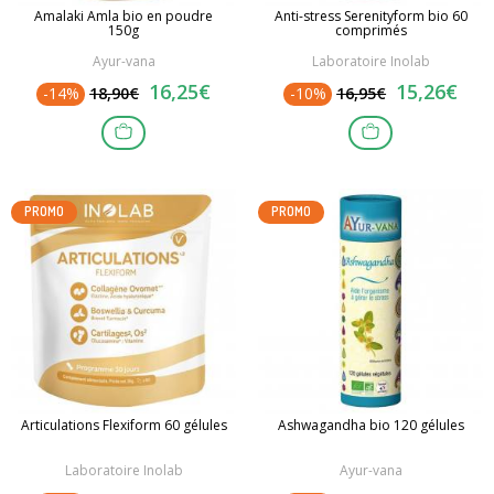
Amalaki Amla bio en poudre
Anti-stress Serenityform bio 60
150g
comprimés
Ayur-vana
Laboratoire Inolab
16,25€
15,26€
-14%
18,90€
-10%
16,95€
PROMO
PROMO
Articulations Flexiform 60 gélules
Ashwagandha bio 120 gélules
Laboratoire Inolab
Ayur-vana