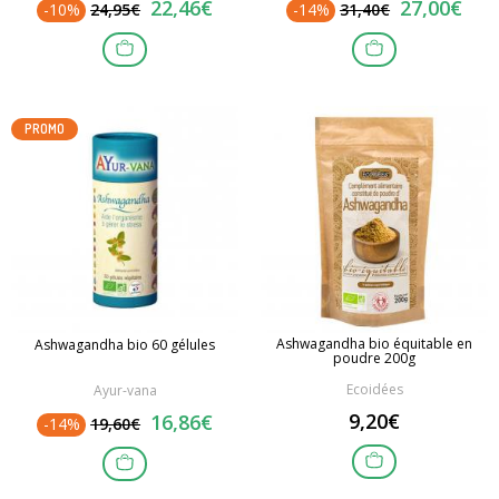
22,46€
27,00€
-10%
24,95€
-14%
31,40€
PROMO
Ashwagandha bio équitable en
Ashwagandha bio 60 gélules
poudre 200g
Ecoidées
Ayur-vana
9,20€
16,86€
-14%
19,60€