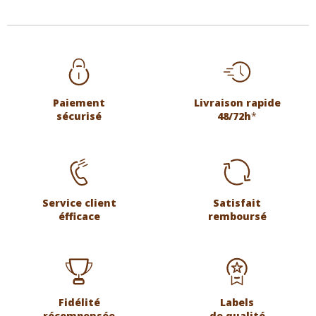
Paiement
Livraison rapide
sécurisé
48/72h
*
Service client
Satisfait
éfficace
remboursé
Fidélité
Labels
récompensée
de qualité