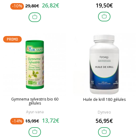
26,82€
19,50€
-10%
29,80€
PROMO
Gymnema sylvestris bio 60
Huile de krill 180 gélules
gélules
Ayur-vana
Dynveo
13,72€
56,95€
-14%
15,95€