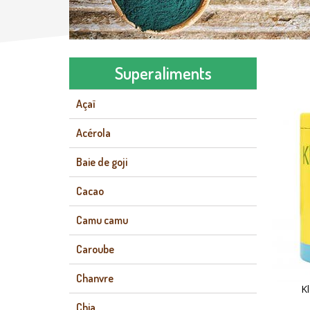
Superaliments
Açaï
Acérola
Baie de goji
Cacao
Camu camu
Caroube
Chanvre
K
Chia