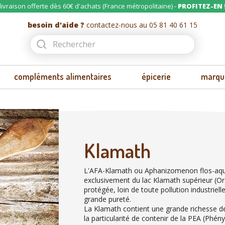
livraison offerte dès 60€ d'achats (France métropolitaine) -
PROFITEZ-EN 
besoin d'aide ?
contactez-nous au 05 81 40 61 15
compléments alimentaires
épicerie
marqu
Klamath
L'AFA-Klamath ou Aphanizomenon flos-aqua
exclusivement du lac Klamath supérieur (Or
protégée, loin de toute pollution industrielle
grande pureté.
La Klamath contient une grande richesse de 
la particularité de contenir de la PEA (Phé