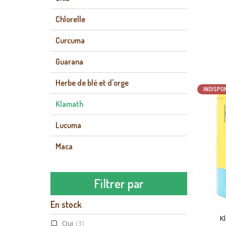
Chlorelle
Curcuma
Guarana
Herbe de blé et d'orge
INDISPO
Klamath
Lucuma
Maca
Maïs mauve
Filtrer par
Moringa
En stock
Mulberry
K
Oui
(3)