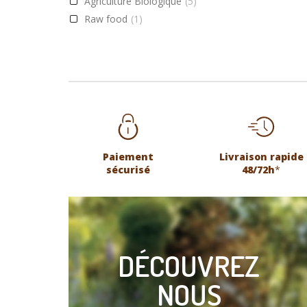
Agriculture Biologique
(5)
Raw food
(1)
Paiement
Livraison rapide
sécurisé
48/72h
*
DÉCOUVREZ
NOUS