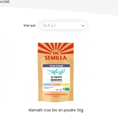
ocolat.
De A à Z
trier par
Klamath crue bio en poudre 50g