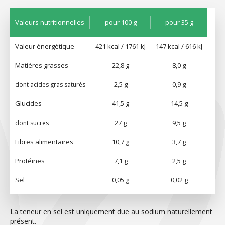
Valeurs nutritionnelles
pour 100 g
pour 35 g
Valeur énergétique
421 kcal / 1761 kJ
147 kcal / 616 kJ
Matières grasses
22,8 g
8,0 g
2,5 g
0,9 g
dont acides gras saturés
Glucides
41,5 g
14,5 g
27 g
9,5 g
dont sucres
Fibres alimentaires
10,7 g
3,7 g
Protéines
7,1 g
2,5 g
Sel
0,05 g
0,02 g
La teneur en sel est uniquement due au sodium naturellement
présent.