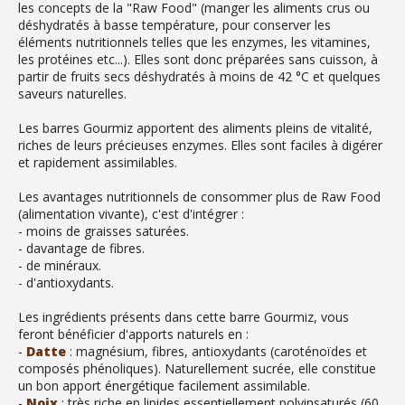
les concepts de la "Raw Food" (manger les aliments crus ou
déshydratés à basse température, pour conserver les
éléments nutritionnels telles que les enzymes, les vitamines,
les protéines etc...). Elles sont donc préparées sans cuisson, à
partir de fruits secs déshydratés à moins de 42 °C et quelques
saveurs naturelles.
Les barres Gourmiz apportent des aliments pleins de vitalité,
riches de leurs précieuses enzymes. Elles sont faciles à digérer
et rapidement assimilables.
Les avantages nutritionnels de consommer plus de Raw Food
(alimentation vivante), c'est d'intégrer :
- moins de graisses saturées.
- davantage de fibres.
- de minéraux.
- d'antioxydants.
Les ingrédients présents dans cette barre Gourmiz, vous
feront bénéficier d'apports naturels en :
-
Datte
: magnésium, fibres, antioxydants (caroténoïdes et
composés phénoliques). Naturellement sucrée, elle constitue
un bon apport énergétique facilement assimilable.
-
Noix
: très riche en lipides essentiellement polyinsaturés (60