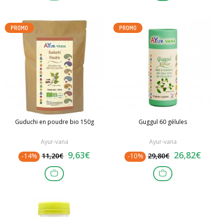
PROMO
PROMO
Guduchi en poudre bio 150g
Guggul 60 gélules
Ayur-vana
Ayur-vana
9,63€
26,82€
-14%
11,20€
-10%
29,80€