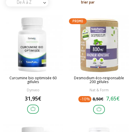
De A à Z
trier par
PROMO
Curcumine bio optimisée 60
Desmodium éco-responsable
gélules
200 gélules
Dynveo
Nat & Form
31,95€
7,65€
-10%
8,50€