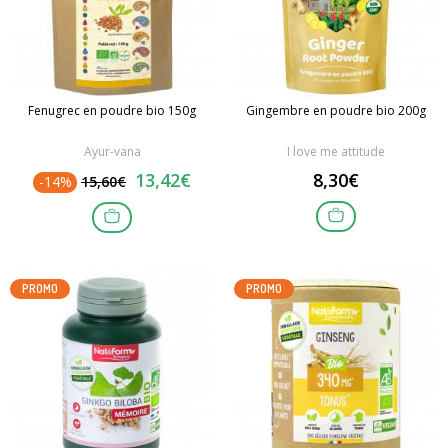
Fenugrec en poudre bio 150g
Gingembre en poudre bio 200g
Ayur-vana
I love me attitude
13,42€
8,30€
-14%
15,60€
PROMO
PROMO