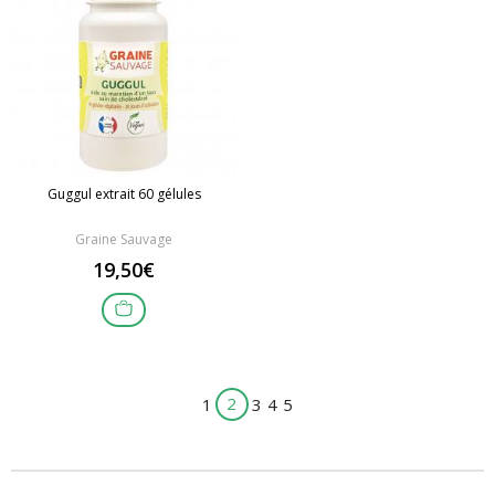
Guggul extrait 60 gélules
Graine Sauvage
19,50€
2
1
3
4
5