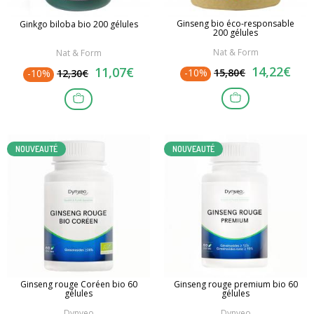
Ginseng bio éco-responsable
Ginkgo biloba bio 200 gélules
200 gélules
Nat & Form
Nat & Form
14,22€
11,07€
-10%
15,80€
-10%
12,30€
NOUVEAUTÉ
NOUVEAUTÉ
Ginseng rouge Coréen bio 60
Ginseng rouge premium bio 60
gélules
gélules
Dynveo
Dynveo