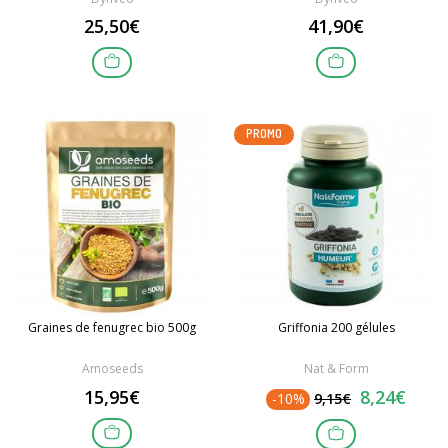
25,50€
41,90€
PROMO
Graines de fenugrec bio 500g
Griffonia 200 gélules
Amoseeds
Nat & Form
15,95€
8,24€
-10%
9,15€