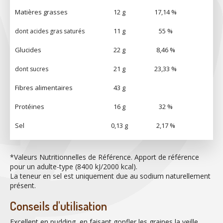
Matières grasses
12 g
17,14 %
11 g
55 %
dont acides gras saturés
Glucides
22 g
8,46 %
21 g
23,33 %
dont sucres
Fibres alimentaires
43 g
Protéines
16 g
32 %
Sel
0,13 g
2,17 %
*Valeurs Nutritionnelles de Référence. Apport de référence
pour un adulte-type (8400 kJ/2000 kcal).
La teneur en sel est uniquement due au sodium naturellement
présent.
Conseils d'utilisation
Excellent en pudding, en faisant gonfler les graines la veille