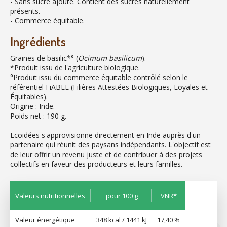
- Sans sucre ajouté. Contient des sucres naturellement
présents.
- Commerce équitable.
Ingrédients
Graines de basilic*° (
Ocimum basilicum
).
*Produit issu de l'agriculture biologique.
°Produit issu du commerce équitable contrôlé selon le
référentiel FiABLE (Filières Attestées Biologiques, Loyales et
Équitables).
Origine : Inde.
Poids net : 190 g.
Ecoidées s'approvisionne directement en Inde auprès d'un
partenaire qui réunit des paysans indépendants. L'objectif est
de leur offrir un revenu juste et de contribuer à des projets
collectifs en faveur des producteurs et leurs familles.
Valeurs nutritionnelles
pour 100 g
VNR*
Valeur énergétique
348 kcal / 1441 kJ
17,40 %