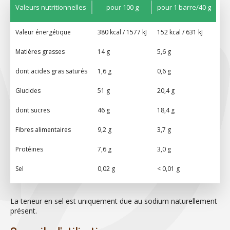
Valeurs nutritionnelles
pour 100 g
pour 1 barre/40 g
Valeur énergétique
380 kcal / 1577 kJ
152 kcal / 631 kJ
Matières grasses
14 g
5,6 g
dont acides gras saturés
1,6 g
0,6 g
Glucides
51 g
20,4 g
dont sucres
46 g
18,4 g
Fibres alimentaires
9,2 g
3,7 g
Protéines
7,6 g
3,0 g
Sel
0,02 g
< 0,01 g
La teneur en sel est uniquement due au sodium naturellement
présent.