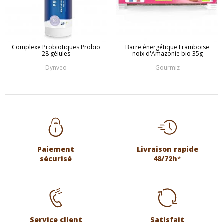
Complexe Probiotiques Probio
Barre énergétique Framboise
28 gélules
noix d'Amazonie bio 35g
Dynveo
Gourmiz
Paiement
Livraison rapide
sécurisé
48/72h
*
Service client
Satisfait