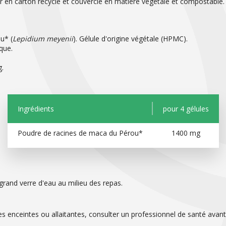
er en carton recyclé et couvercle en matière végétale et compostable.
u* (
Lepidium meyenii
). Gélule d'origine végétale (HPMC).
ique.
g.
Ingrédients
pour 4 gélules
Poudre de racines de maca du Pérou*
1400 mg
grand verre d'eau au milieu des repas.
enceintes ou allaitantes, consulter un professionnel de santé avant u