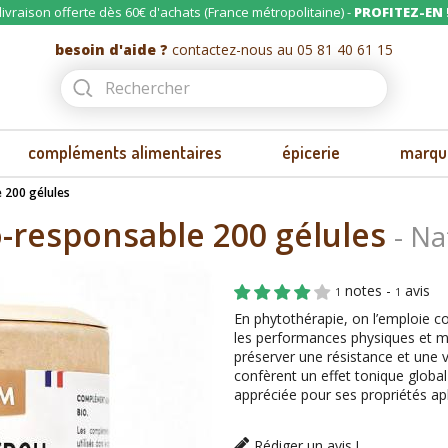
livraison offerte dès 60€ d'achats (France métropolitaine) -
PROFITEZ-EN 
besoin d'aide ?
contactez-nous au 05 81 40 61 15
compléments alimentaires
épicerie
marqu
 200 gélules
-responsable 200 gélules
-
Na
notes -
avis
1
1
En phytothérapie, on l’emploie c
les performances physiques et me
préserver une résistance et une vi
confèrent un effet tonique global 
appréciée pour ses propriétés ap
Rédiger un avis !