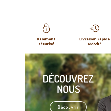
Paiement
Livraison rapide
sécurisé
48/72h
*
DÉCOUVREZ
NOUS
Découvrir