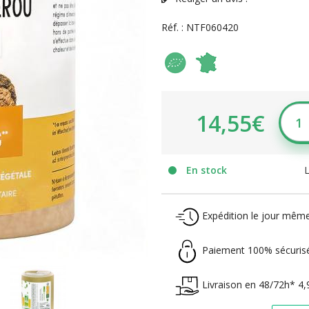
Réf. :
NTF060420
14,55€
En stock
L
Expédition le jour mêm
Paiement 100% sécurisé
Livraison en 48/72h* 4,9