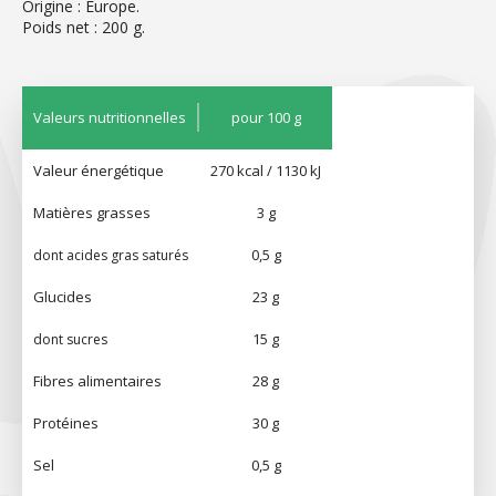
Origine : Europe.
Poids net : 200 g.
Valeurs nutritionnelles
pour 100 g
Valeur énergétique
270 kcal / 1130 kJ
Matières grasses
3 g
0,5 g
dont acides gras saturés
Glucides
23 g
15 g
dont sucres
Fibres alimentaires
28 g
Protéines
30 g
Sel
0,5 g