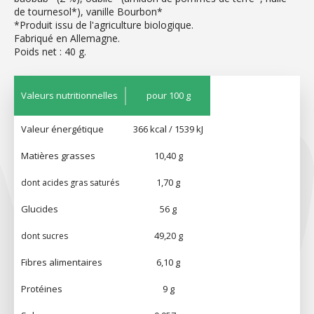
de tournesol*), vanille Bourbon*
*Produit issu de l'agriculture biologique.
Fabriqué en Allemagne.
Poids net : 40 g.
Valeurs nutritionnelles
pour 100 g
Valeur énergétique
366 kcal / 1539 kJ
Matières grasses
10,40 g
1,70 g
dont acides gras saturés
Glucides
56 g
49,20 g
dont sucres
Fibres alimentaires
6,10 g
Protéines
9 g