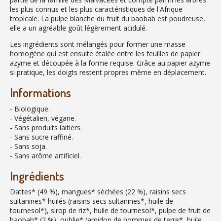
les plus connus et les plus caractéristiques de l'Afrique
tropicale. La pulpe blanche du fruit du baobab est poudreuse,
elle a un agréable goût légèrement acidulé.
Les ingrédients sont mélangés pour former une masse
homogène qui est ensuite étalée entre les feuilles de papier
azyme et découpée à la forme requise. Grâce au papier azyme
si pratique, les doigts restent propres même en déplacement.
Informations
- Biologique.
- Végétalien, végane.
- Sans produits laitiers.
- Sans sucre raffiné.
- Sans soja.
- Sans arôme artificiel.
Ingrédients
Dattes* (49 %), mangues* séchées (22 %), raisins secs
sultanines* huilés (raisins secs sultanines*, huile de
tournesol*), sirop de riz*, huile de tournesol*, pulpe de fruit de
baobab* (2 %), oublie* (amidon de pommes de terre*, huile