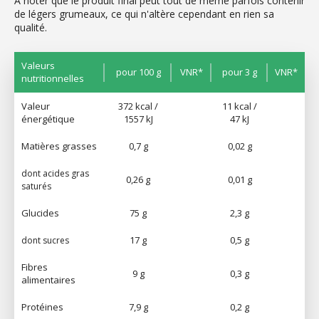
A noter que le produit final peut tout de même parfois contenir
de légers grumeaux, ce qui n'altère cependant en rien sa
qualité.
Valeurs
pour 100 g
VNR*
pour 3 g
VNR*
nutritionnelles
Valeur
372 kcal /
11 kcal /
énergétique
1557 kJ
47 kJ
Matières grasses
0,7 g
0,02 g
dont acides gras
0,26 g
0,01 g
saturés
Glucides
75 g
2,3 g
17 g
0,5 g
dont sucres
Fibres
9 g
0,3 g
alimentaires
Protéines
7,9 g
0,2 g