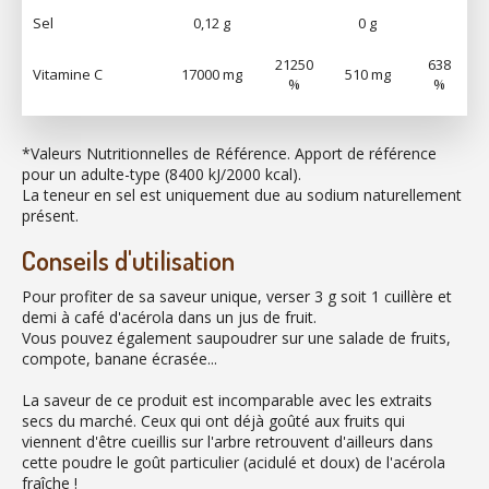
Sel
0,12 g
0 g
21250
638
Vitamine C
17000 mg
510 mg
%
%
*Valeurs Nutritionnelles de Référence. Apport de référence
pour un adulte-type (8400 kJ/2000 kcal).
La teneur en sel est uniquement due au sodium naturellement
présent.
Conseils d'utilisation
Pour profiter de sa saveur unique, verser 3 g soit 1 cuillère et
demi à café d'acérola dans un jus de fruit.
Vous pouvez également saupoudrer sur une salade de fruits,
compote, banane écrasée...
La saveur de ce produit est incomparable avec les extraits
secs du marché. Ceux qui ont déjà goûté aux fruits qui
viennent d'être cueillis sur l'arbre retrouvent d'ailleurs dans
cette poudre le goût particulier (acidulé et doux) de l'acérola
fraîche !