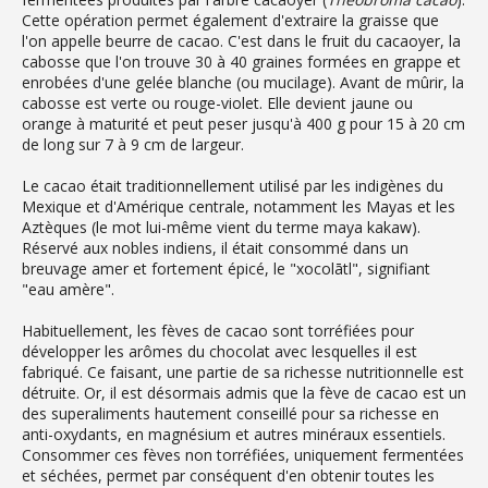
Cette opération permet également d'extraire la graisse que
l'on appelle beurre de cacao. C'est dans le fruit du cacaoyer, la
cabosse que l'on trouve 30 à 40 graines formées en grappe et
enrobées d'une gelée blanche (ou mucilage). Avant de mûrir, la
cabosse est verte ou rouge-violet. Elle devient jaune ou
orange à maturité et peut peser jusqu'à 400 g pour 15 à 20 cm
de long sur 7 à 9 cm de largeur.
Le cacao était traditionnellement utilisé par les indigènes du
Mexique et d'Amérique centrale, notamment les Mayas et les
Aztèques (le mot lui-même vient du terme maya kakaw).
Réservé aux nobles indiens, il était consommé dans un
breuvage amer et fortement épicé, le "xocolātl", signifiant
"eau amère".
Habituellement, les fèves de cacao sont torréfiées pour
développer les arômes du chocolat avec lesquelles il est
fabriqué. Ce faisant, une partie de sa richesse nutritionnelle est
détruite. Or, il est désormais admis que la fève de cacao est un
des superaliments hautement conseillé pour sa richesse en
anti-oxydants, en magnésium et autres minéraux essentiels.
Consommer ces fèves non torréfiées, uniquement fermentées
et séchées, permet par conséquent d'en obtenir toutes les