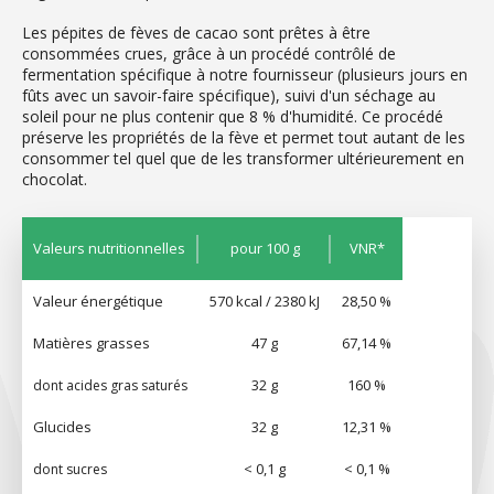
Les pépites de fèves de cacao sont prêtes à être
consommées crues, grâce à un procédé contrôlé de
fermentation spécifique à notre fournisseur (plusieurs jours en
fûts avec un savoir-faire spécifique), suivi d'un séchage au
soleil pour ne plus contenir que 8 % d'humidité. Ce procédé
préserve les propriétés de la fève et permet tout autant de les
consommer tel quel que de les transformer ultérieurement en
chocolat.
Valeurs nutritionnelles
pour 100 g
VNR*
Valeur énergétique
570 kcal / 2380 kJ
28,50 %
Matières grasses
47 g
67,14 %
32 g
160 %
dont acides gras saturés
Glucides
32 g
12,31 %
< 0,1 g
< 0,1 %
dont sucres